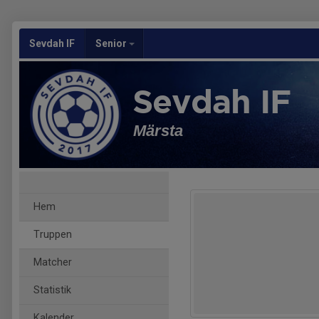
Sevdah IF
Senior
Sevdah IF
Märsta
Hem
Truppen
Matcher
Statistik
Kalender