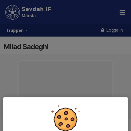
Sevdah IF
Märsta
Logga in
Truppen
Milad Sadeghi
Position
-