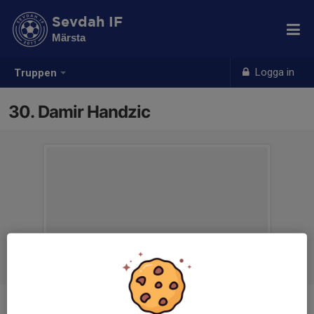
Sevdah IF
Märsta
Logga in
Truppen
30. Damir Handzic
Position
Målvakt