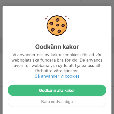
Seriesegrare 2024/2025!
3 feb 2025
0
Hemmamatch
24 okt 2024
0
Matchday
Godkänn kakor
18 jan 2024
0
Vi använder oss av kakor (cookies) för att vår
Hemmamatch
webbplats ska fungera bra för dig. De används
6 nov 2023
0
även för webbanalys i syfte att hjälpa oss att
förbättra våra tjänster.
Säsongspremiär
Så använder vi cookies
29 okt 2023
0
Godkänn alla kakor
Vi är redo...
18 okt 2023
0
Bara nödvändiga
Hemmapremiär!