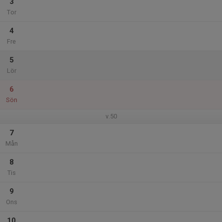
3
Tor
4
Fre
5
Lör
6
Sön
v.50
7
Mån
8
Tis
9
Ons
10