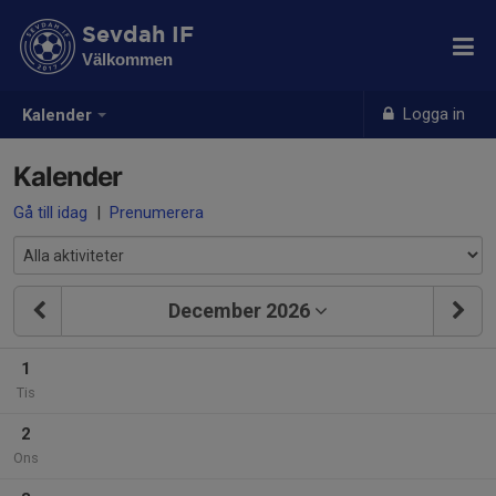
Sevdah IF
Välkommen
Logga in
Kalender
Kalender
Gå till idag
|
Prenumerera
December 2026
1
Tis
2
Ons