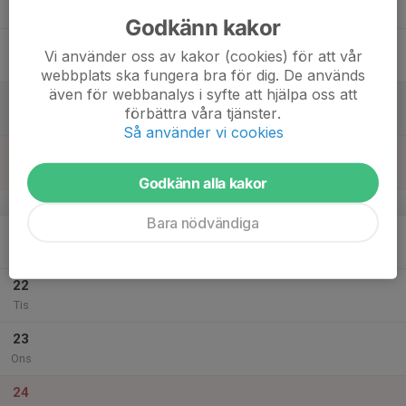
Tor
Godkänn kakor
18
Vi använder oss av kakor (cookies) för att vår
Fre
webbplats ska fungera bra för dig. De används
även för webbanalys i syfte att hjälpa oss att
19
förbättra våra tjänster.
Lör
Så använder vi cookies
20
Sön
Godkänn alla kakor
v.52
Bara nödvändiga
21
Mån
22
Tis
23
Ons
24