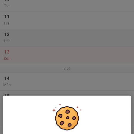
Tor
11
Fre
12
Lör
13
Sön
v.51
14
Mån
15
Tis
16
Ons
17